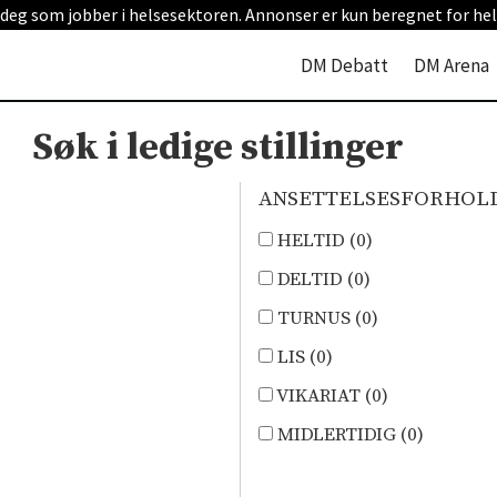
 deg som jobber i helsesektoren. Annonser er kun beregnet for hel
DM Debatt
DM Arena
Søk i ledige stillinger
ANSETTELSESFORHOL
HELTID (
0
)
DELTID (
0
)
TURNUS (
0
)
LIS (
0
)
VIKARIAT (
0
)
MIDLERTIDIG (
0
)