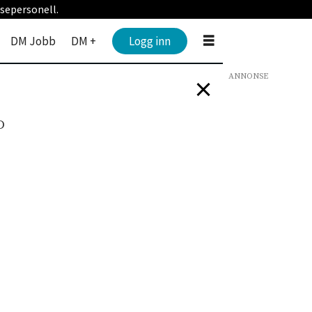
sepersonell.
DM Jobb
DM +
Logg inn
ANNONSE
D