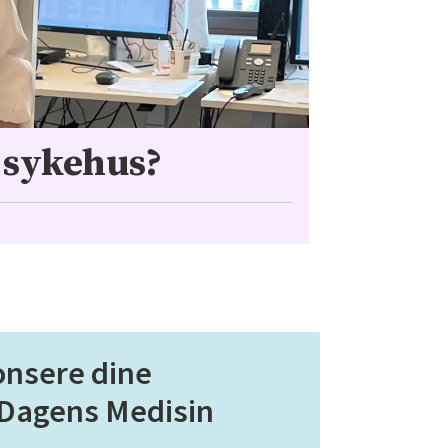
 sykehus?
onsere dine
 Dagens Medisin