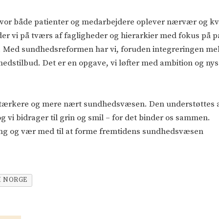
hvor både patienter og medarbejdere oplever nærvær og kvalit
r vi på tværs af fagligheder og hierarkier med fokus på p
Med sundhedsreformen har vi, foruden integreringen mell
edstilbud. Det er en opgave, vi løfter med ambition og nys
 stærkere og mere nært sundhedsvæsen. Den understøttes af v
, og vi bidrager til grin og smil – for det binder os sammen.
kling og vær med til at forme fremtidens sundhedsvæsen
 NORGE