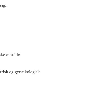
sig.
iske område
etrisk og gynækologisk