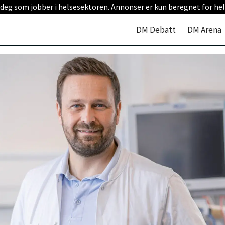
 deg som jobber i helsesektoren. Annonser er kun beregnet for hel
DM Debatt
DM Arena