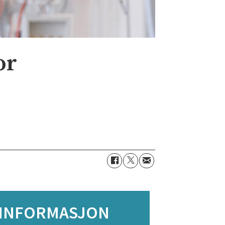
or
INFORMASJON