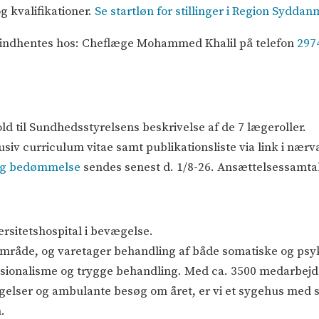
og kvalifikationer.
Se startløn for stillinger i Region Sydda
 indhentes hos: Cheflæge Mohammed Khalil på telefon
297
 til Sundhedsstyrelsens beskrivelse af de 7 lægeroller.
siv curriculum vitae samt publikationsliste via link i næ
lig bedømmelse
sendes senest d. 1/8-26. Ansættelsessamtal
rsitetshospital i bevægelse.
område, og varetager behandling af både somatiske og psyk
fessionalisme og trygge behandling. Med ca. 3500 medarbejd
elser og ambulante besøg om året, er vi et sygehus med sto
.