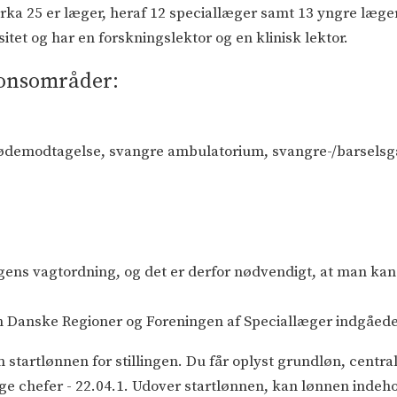
irka 25 er læger, heraf 12 speciallæger samt 13 yngre læger
itet og har en forskningslektor og en klinisk lektor.
ionsområder:
fødemodtagelse, svangre ambulatorium, svangre-/barselsg
ingens vagtordning, og det er derfor nødvendigt, at man ka
em Danske Regioner og Foreningen af Speciallæger indgåed
m startlønnen for stillingen. Du får oplyst grundløn, central
e chefer - 22.04.1. Udover startlønnen, kan lønnen indeho