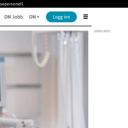
sepersonell.
DM Jobb
DM +
Logg inn
ANNONSE