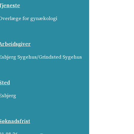
Tjeneste
Overlæge for gynækologi
Arbeidsgiver
Esbjerg Sygehus/Grindsted Sygehus­
Sted
Esbjerg
Søknadsfrist