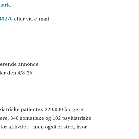
nmark
.
40270
eller via e-mail
rværende annonce
er den 4/8-26.
iatriske patienter. 220.000 borgere
ere, 340 somatiske og 102 psykiatriske
r aktivitet – men også et sted, hvor