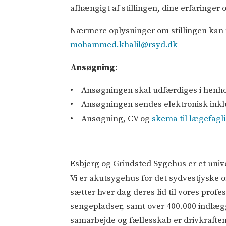
afhængigt af stillingen, dine erfaringer 
Nærmere oplysninger om stillingen kan
mohammed.khalil@rsyd.dk
Ansøgning:
• Ansøgningen skal udfærdiges i henhold
• Ansøgningen sendes elektronisk inklu
• Ansøgning, CV og
skema til lægefag
Esbjerg og Grindsted Sygehus er et unive
Vi er akutsygehus for det sydvestjyske 
sætter hver dag deres lid til vores pro
sengepladser, samt over 400.000 indlægg
samarbejde og fællesskab er drivkraften