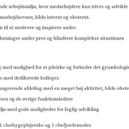
tende arbejdsmiljø, hvor medarbejdere kan trives og udvikle 
rbejdsevner, både internt og eksternt.
n til at motivere og inspirere andre.
slutninger under pres og håndtere komplekse situationer.
g med mulighed for at påvirke og forbedre det gynækolog
jø med dedikerede kolleger.
lfungerende afdeling med en meget høj aktivitet, både obst
sen og de øvrige funktionsledere
ljø med gode muligheder for faglig udvikling
 1 chefsygeplejerske og 1 chefjordemoder.