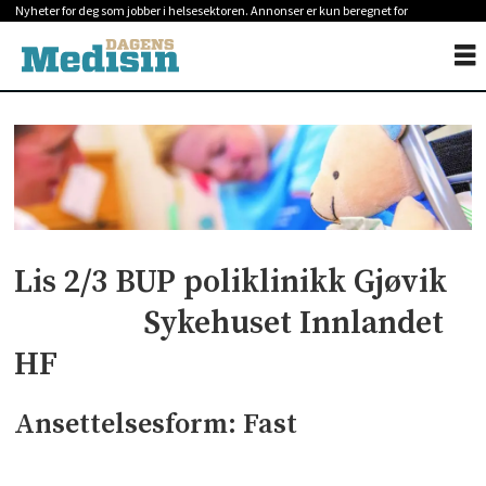
Nyheter for deg som jobber i helsesektoren. Annonser er kun beregnet for
helsepersonell.
Lis 2/3 BUP poliklinikk Gjøvik
Sykehuset Innlandet
HF
Ansettelsesform: Fast