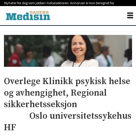
Nyheter for deg som jobber i helsesektoren. Annonser er kun beregnet for
helsepersonell.
Overlege Klinikk psykisk helse
og avhengighet, Regional
sikkerhetsseksjon
Oslo universitetssykehus
HF