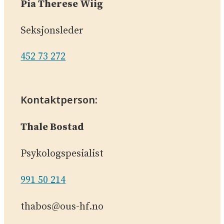
Pia Therese Wiig
Seksjonsleder
452 73 272
Kontaktperson:
Thale Bostad
Psykologspesialist
991 50 214
thabos@ous-hf.no­