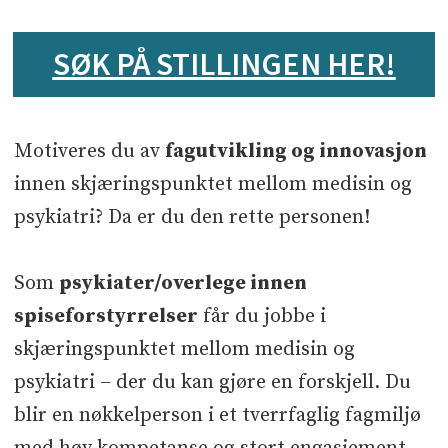
SØK PÅ STILLINGEN HER!
Sted
Motiveres du av
fagutvikling og innovasjon
Halden­
innen skjæringspunktet mellom medisin og
psykiatri? Da er du den rette personen!
Som
psykiater/overlege innen
spiseforstyrrelser
får du jobbe i
Søknadsfrist
skjæringspunktet mellom medisin og
31.08.26
psykiatri – der du kan gjøre en forskjell. Du
blir en nøkkelperson i et tverrfaglig fagmiljø