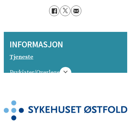
INFORMASJON
Tjeneste
Psykiater/Overlege
Arbeidsgiver
Sykehuset Østfold HF