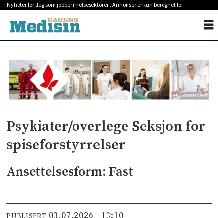
Nyheter for deg som jobber i helsesektoren. Annonser er kun beregnet for
helsepersonell.
Psykiater/overlege Seksjon for
spiseforstyrrelser
Ansettelsesform: Fast
03.07.2026 - 13:10
PUBLISERT