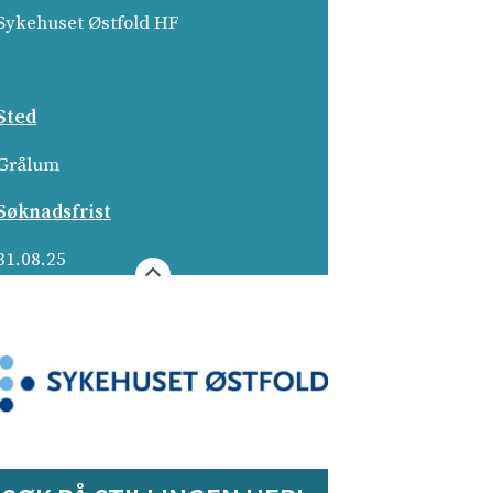
Sykehuset Østfold HF
Sted
Grålum­
Søknadsfrist
31.08.25