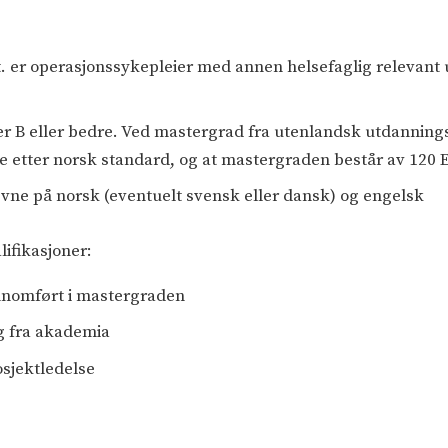
t. er operasjonssykepleier med annen helsefaglig relevant
B eller bedre. Ved mastergrad fra utenlandsk utdanning
dre etter norsk standard, og at mastergraden består av 12
sevne på norsk (eventuelt svensk eller dansk) og engelsk
lifikasjoner:
nnomført i mastergraden
ng fra akademia
osjektledelse