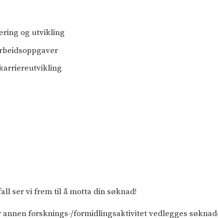
æring og utvikling
arbeidsoppgaver
karriereutvikling
fall ser vi frem til å motta din søknad!
ler annen forsknings-/formidlingsaktivitet vedlegges søkna