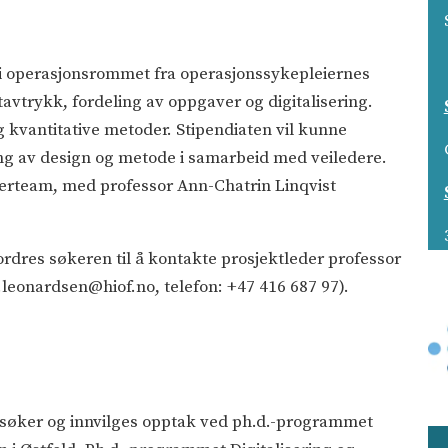
 i operasjonsrommet fra operasjonssykepleiernes
avtrykk, fordeling av oppgaver og digitalisering.
g kvantitative metoder. Stipendiaten vil kunne
ing av design og metode i samarbeid med veiledere.
ederteam, med professor Ann-Chatrin Linqvist
rdres søkeren til å kontakte prosjektleder professor
leonardsen@hiof.no, telefon: +47 416 687 97).
en søker og innvilges opptak ved ph.d.-programmet