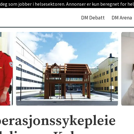
 deg som jobber i helsesektoren. Annonser er kun beregnet for hel
DM Debatt
DM Arena
perasjonssykepleie