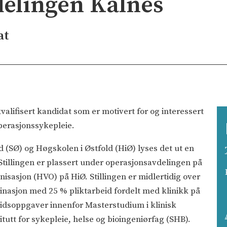
elingen Kalnes
at
valifisert kandidat som er motivert for og interessert
operasjonssykepleie.
 (SØ) og Høgskolen i Østfold (HiØ) lyses det ut en
 Stillingen er plassert under operasjonsavdelingen på
nisasjon (HVO) på HiØ. Stillingen er midlertidig over
binasjon med 25 % pliktarbeid fordelt med klinikk på
idsoppgaver innenfor Masterstudium i klinisk
itutt for sykepleie, helse og bioingeniørfag (SHB).