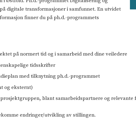
 i Østfold. Ph.d.-programmet Digitalisering og
å digitale transformasjoner i samfunnet. En utvidet
nformasjon finner du på ph.d.-programmets
ektet på normert tid og i samarbeid med dine veiledere
itenskapelige tidsskrifter
udieplan med tilknytning ph.d.-programmet
t og eksternt)
en, prosjektgruppen, blant samarbeidspartnere og relevant
komme endringer/utvikling av stillingen.