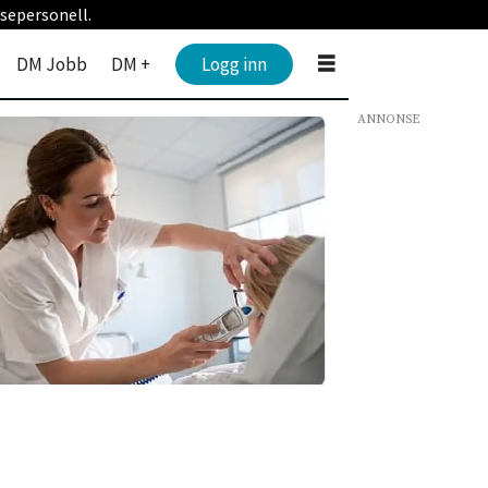
sepersonell.
DM Jobb
DM +
Logg inn
ANNONSE