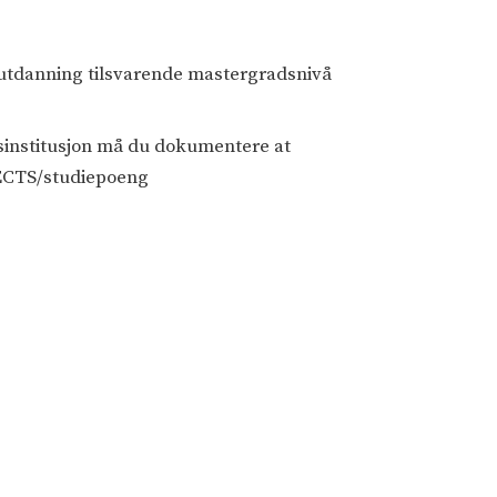
 utdanning tilsvarende mastergradsnivå
sinstitusjon må du dokumentere at
0 ECTS/studiepoeng