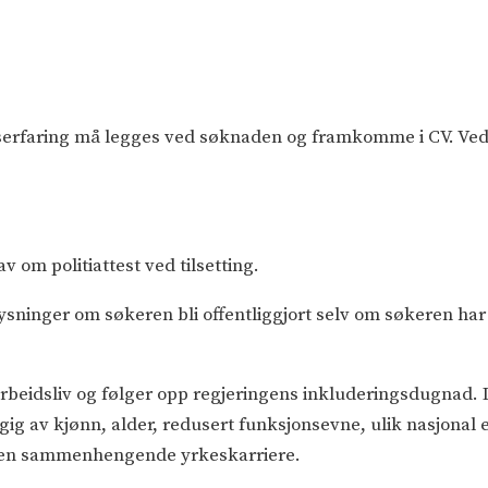
erfaring må legges ved søknaden og framkomme i CV. Ved
v om politiattest ved tilsetting.
lysninger om søkeren bli offentliggjort selv om søkeren ha
rbeidsliv og følger opp regjeringens inkluderingsdugnad.
ngig av kjønn, alder, redusert funksjonsevne, ulik nasjona
e en sammenhengende yrkeskarriere.