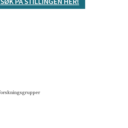
SØK PÅ STILLINGEN HER!
e forskningsgrupper