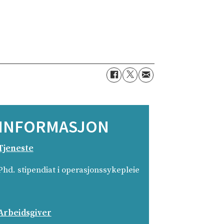
INFORMASJON
Tjeneste
Phd. stipendiat i operasjonssykepleie
Arbeidsgiver