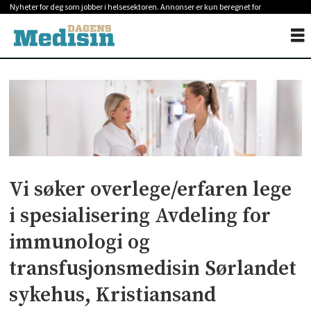
Nyheter for deg som jobber i helsesektoren. Annonser er kun beregnet for
helsepersonell.
Vi søker overlege/erfaren lege
i spesialisering Avdeling for
immunologi og
transfusjonsmedisin Sørlandet
sykehus, Kristiansand