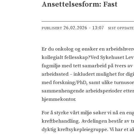
Ansettelsesform: Fast
26.02.2026 - 13:07
PUBLISERT
SIST OPPDAT
Er du onkolog og ønsker en arbeidshverda
kollegialt fellesskap?Ved Sykehuset Lev
fagmiljø med tett samarbeid på tvers av sy
arbeidssted – inkludert mulighet for digi
med forskning/PhD, samt ulike turnuso
sammenhengende arbeidsperioder etterfu
hjemmekontor.
For å styrke vårt miljø søker vi nå en eng
kreftbehandling. Avdelingen består av tr
dyktig kreftsykepleiegruppe. Vi har et a