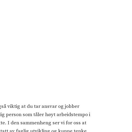
gså viktig at du tar ansvar og jobber
ig person som tåler høyt arbeidstempo i
ette. I den sammenheng ser vi for oss at
ptatt av faglig utvikling og kunne tenke