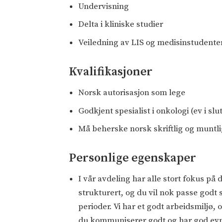
Undervisning
Delta i kliniske studier
Veiledning av LIS og medisinstudente
Kvalifikasjoner
Norsk autorisasjon som lege
Godkjent spesialist i onkologi (ev i slu
Må beherske norsk skriftlig og muntli
Personlige egenskaper
I vår avdeling har alle stort fokus på 
strukturert, og du vil nok passe god
perioder. Vi har et godt arbeidsmiljø, 
du kommuniserer godt og har god evne t