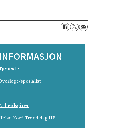
INFORMASJON
Tjeneste
Overlege/spesialist
Arbeidsgiver
Helse Nord-Trøndelag HF