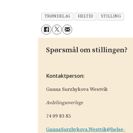
TRØNDELAG
HELTID
STILLING
Spørsmål om stillingen?
Kontaktperson:
Ganna Surzhykova Westvik
Avdelingsoverlege
74 09 83 85
GannaSurzhykova.Westvik@helse-