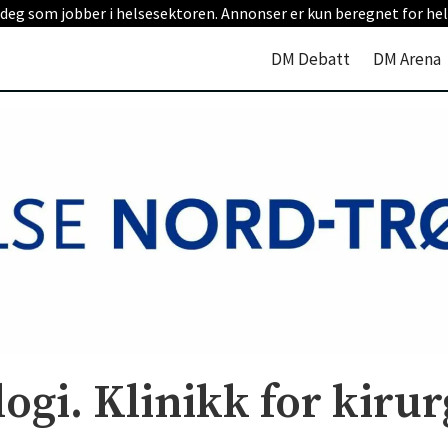
 deg som jobber i helsesektoren. Annonser er kun beregnet for hel
DM Debatt
DM Arena
ogi. Klinikk for kiru