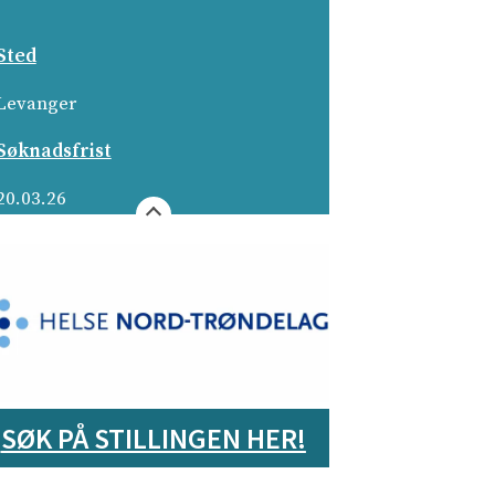
Sted
Levanger­
Søknadsfrist
20.03.26
SØK PÅ STILLINGEN HER!