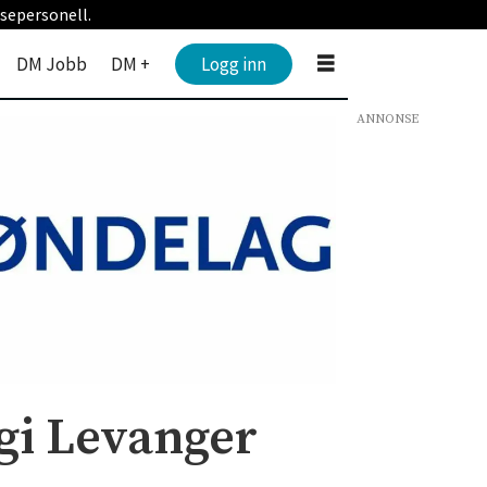
sepersonell.
DM Jobb
DM +
Logg inn
ANNONSE
rgi Levanger