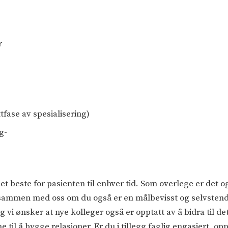
r
ttfase av spesialisering)
g-
det beste for pasienten til enhver tid. Som overlege er det o
t sammen med oss om du også er en målbevisst og selvstend
og vi ønsker at nye kolleger også er opptatt av å bidra til d
il å bygge relasjoner. Er du i tillegg faglig engasjert, op