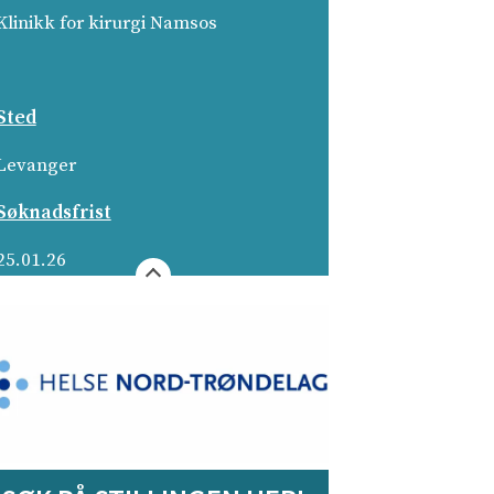
Klinikk for kirurgi Namsos
Sted
Levanger­
Søknadsfrist
25.01.26