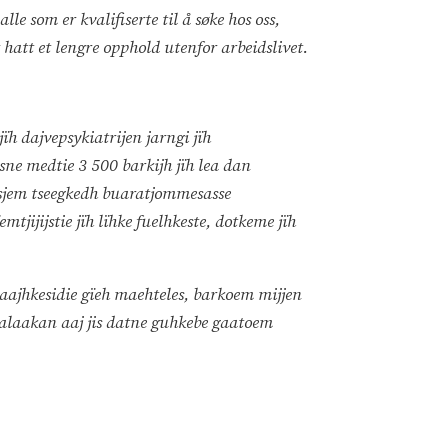
e som er kvalifiserte til å søke hos oss,
att et lengre opphold utenfor arbeidslivet.
h dajvepsykiatrijen jarngi jïh
sne medtie 3 500 barkijh jïh lea dan
esjem tseegkedh buaratjommesasse
mtjijijstie jïh lïhke fuelhkeste, dotkeme jïh
 gaajhkesidie gïeh maehteles, barkoem mijjen
malaakan aaj jis datne guhkebe gaatoem