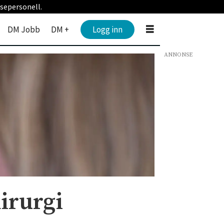
sepersonell.
DM Jobb
DM +
Logg inn
ANNONSE
irurgi