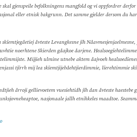
skal gjenspeile befolkningens mangfold og vi oppfordrer derfor all
sjonal eller etnisk bakgrunn. Det samme gjelder dersom du har h
 skïemtjegåetiej åvteste Levangkesne jïh Nåavmesjenjaelmesne, jï
luvhtie noerhtene Skierden gåajkoe åarjene. Healsoegïehtelimme
telimmijste. Mijjieh ulmine utnebe aktem åajvoeh healsoedïen
venjassi tjïrrh mij lea skïemtjijebåehtjierdimmie, lïerehtimmie skïe
dtjieh årroji gellievoetem vuesiehtidh jïh dan åvteste haestebe
e, funksjovneheaptoe, nasjonaale jallh etnihkeles maadtoe. Seam
o