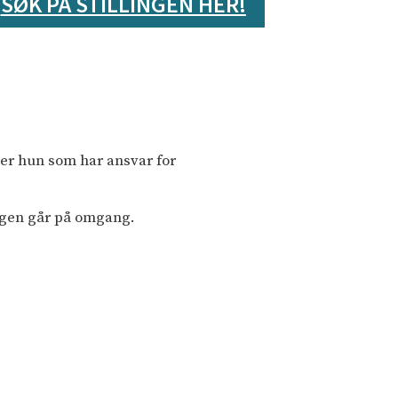
SØK PÅ STILLINGEN HER!
t er hun som har ansvar for
ngen går på omgang.