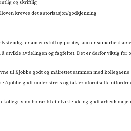
tlig og skriftlig
elloven kreves det autorisasjon/godkjenning
elvstendig, er ansvarsfull og positiv, som er samarbeidsori
l å utvikle avdelingen og fagfeltet. Det er derfor viktig for 
r evne til å jobbe godt og målrettet sammen med kollegaene 
e å jobbe godt under stress og takler uforutsette utfordrin
en kollega som bidrar til et utviklende og godt arbeidsmil