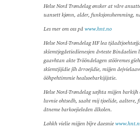
Helse Nord Trøndelag ønsker at våre ansatte 
uansett kjønn, alder, funksjonshemming, na
Les mer om oss på
www.hnt.no
Helse Nord-Trøndelag HF lea tjåadtjoehtæjja
skïemtjegåetiedïenesjen åvteste Bindaelien 
gaavhtan akte Trööndelagen stööremes gïeh
skïemtjijidie jïh årroejidie, mijjen åejvielaa
ööhpehtimmie healsoebarkijijstie.
Helse Nord-Trøndelag sæjhta mijjen barkijh e
luvnie ohtsedh, saaht mij tjoelide, aalter
åtneme barkoejieleden ålkolen.
Lohkh vielie mijjen bïjre daesnie
www.hnt.n