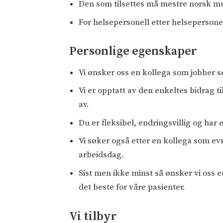
Den som tilsettes må mestre norsk mun
For helsepersonell etter helseperson
Personlige egenskaper
Vi ønsker oss en kollega som jobber s
Vi er opptatt av den enkeltes bidrag ti
av.
Du er fleksibel, endringsvillig og ha
Vi søker også etter en kollega som evn
arbeidsdag.
Sist men ikke minst så ønsker vi oss 
det beste for våre pasienter.
Vi tilbyr