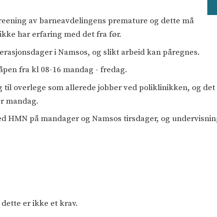
creening av barneavdelingens premature og dette må
ke har erfaring med det fra før.
perasjonsdager i Namsos, og slikt arbeid kan påregnes.
 åpen fra kl 08-16 mandag - fredag.
gg til overlege som allerede jobber ved poliklinikken, og de
er mandag.
ed HMN på mandager og Namsos tirsdager, og undervisni
dette er ikke et krav.