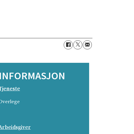
INFORMASJON
Tjeneste
Overlege
Arbeidsgiver