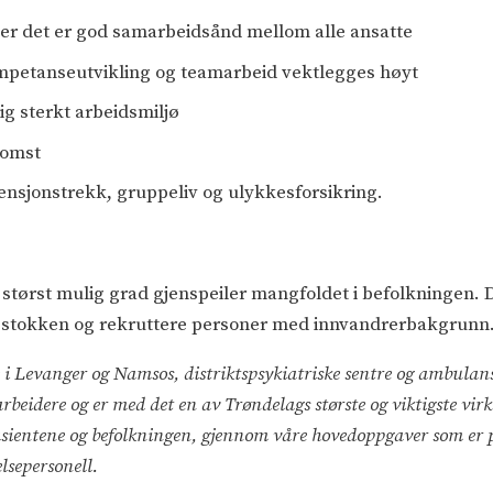
der det er god samarbeidsånd mellom alle ansatte
ompetanseutvikling og teamarbeid vektlegges høyt
ig sterkt arbeidsmiljø
komst
nsjonstrekk, gruppeliv og ulykkesforsikring.
 størst mulig grad gjenspeiler mangfoldet i befolkningen. D
dsstokken og rekruttere personer med innvandrerbakgrunn
i Levanger og Namsos, distriktspsykiatriske sentre og ambulanset
beidere og er med det en av Trøndelags største og viktigste virk
r pasientene og befolkningen, gjennom våre hovedoppgaver som er
lsepersonell.