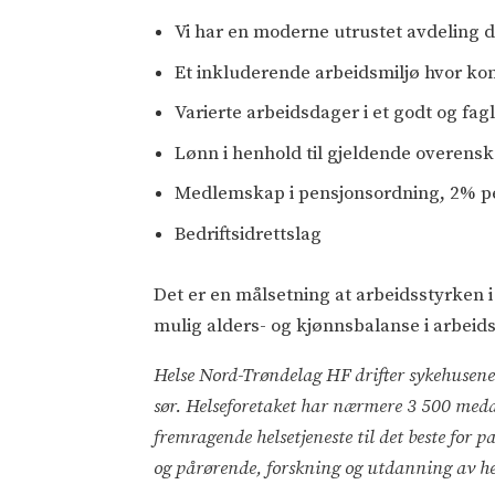
Vi har en moderne utrustet avdeling 
Et inkluderende arbeidsmiljø hvor k
Varierte arbeidsdager i et godt og fagl
Lønn i henhold til gjeldende overens
Medlemskap i pensjonsordning, 2% pe
Bedriftsidrettslag
Det er en målsetning at arbeidsstyrken i
mulig alders- og kjønnsbalanse i arbei
Helse Nord-Trøndelag HF drifter sykehusene 
sør. Helseforetaket har nærmere 3 500 medar
fremragende helsetjeneste til det beste fo
og pårørende, forskning og utdanning av he