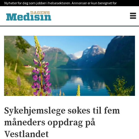
Nyheter for deg som jobber i helsesektoren. Annonser er kun beregnet for
helsepersonell.
Sykehjemslege søkes til fem
måneders oppdrag på
Vestlandet